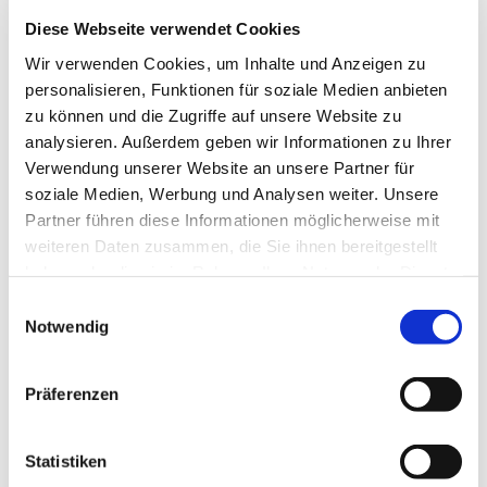
Wir bieten den Kindern einen sicheren und
geborgenen Raum für ihre individuelle
Diese Webseite verwendet Cookies
Entwicklung. Hierbei begleiten und unterstützen
Wir verwenden Cookies, um Inhalte und Anzeigen zu
wir sie.
personalisieren, Funktionen für soziale Medien anbieten
Die Kinder erleben sich als Teil einer
zu können und die Zugriffe auf unsere Website zu
Gemeinschaft und werden mit ihren Wünschen
analysieren. Außerdem geben wir Informationen zu Ihrer
und Bedürfnissen ernst genommen.
Verwendung unserer Website an unsere Partner für
soziale Medien, Werbung und Analysen weiter. Unsere
Unsere pädagogische Arbeit richtet sich nach den
Partner führen diese Informationen möglicherweise mit
Bildungsgrundsätzen des Landes Nordhein-
weiteren Daten zusammen, die Sie ihnen bereitgestellt
Westfalen, in der alle Bildungsbereiche verankert
haben oder die sie im Rahmen Ihrer Nutzung der Dienste
sind.
gesammelt haben.
Durch ganzheitliches Lernen, besonders im freien
Einwilligungsauswahl
Notwendig
Spiel, werden die Bildungsprozesse angeregt.
Unsere Räume regen die Sinne der Kinder an und
ermöglichen vielfältige Lernerfahrungen.
Präferenzen
Gleichzeitig geben sie ihnen Sicherheit und
Geborgenheit.
Statistiken
Kinder haben Rechte! Wir legen großen Wert